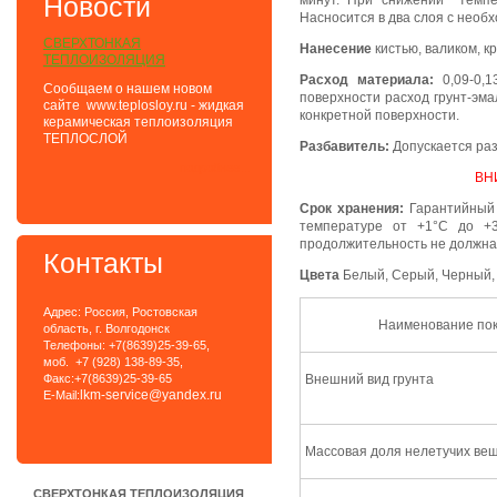
Новости
минут. При снижении темпе
Насносится в два слоя с необ
СВЕРХТОНКАЯ
Нанесение
кистью, валиком, к
ТЕПЛОИЗОЛЯЦИЯ
Расход материала:
0,09-0,1
Сообщаем о нашем новом
поверхности расход грунт-эм
сайте www.teplosloy.ru - жидкая
конкретной поверхности.
керамическая теплоизоляция
ТЕПЛОСЛОЙ
Разбавитель:
Допускается раз
подробнее...
ВН
Срок хранения:
Гарантийный 
температуре от +1°С до +3
продолжительность не должна
Контакты
Цвета
Белый, Серый, Черный,
Адрес: Россия, Ростовская
Наименование по
область, г. Волгодонск
Телефоны: +7(8639)25-39-65,
моб. +7 (928) 138-89-35,
Факс:+7(8639)25-39-65
Внешний вид грунта
lkm-service@yandex.ru
E-Mail:
Массовая доля нелетучих вещ
СВЕРХТОНКАЯ ТЕПЛОИЗОЛЯЦИЯ