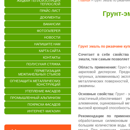
Главная
» Грунт эмаль по ржавчин
ЖИДКАЯ ТЕПЛОИЗОЛЯЦИЯ
ТЕПЛОСЛОЙ
ПРАЙС-ЛИСТ
Грунт-э
ДОКУМЕНТЫ
ВАКАНСИИ
ФОТОГАЛЕРЕЯ
НОВОСТИ
НАПИШИТЕ НАМ
Грунт эмаль по ржавчине куп
КАРТА САЙТА
Сочетает в себе свойства 
КОНТАКТЫ
эмали, тем самым позволяет
ПОЛУСУХАЯ СТЯЖКА
Область применения:
Грунт-э
ГЕРМЕТИЗАЦИЯ
акриловой дисперсии. Предн
МЕЖПАНЕЛЬНЫХ СТЫКОВ
чугунных, алюминиевых) эксп
ОГНЕЗАЩИТА МЕТАЛЛИЧЕСКИХ
металлических поверхностей,
КОНСТРУКЦИЙ
ржавчины.
УТЕПЛЕНИЕ ФАСАДОВ
Основные свойства:
Грунт - 
ПРОМЫШЛЕННЫЙ АЛЬПИНИЗМ
эластичный,обеспечивает 
алюминием, оцинкованный мета
ПОКРАСКА ФАСАДОВ
высокой кроющей способностью
ИНТЕРНЕТ-МАГАЗИН
Рекомендации по примене
обработанные силиконовым 
большим количеством воды. 