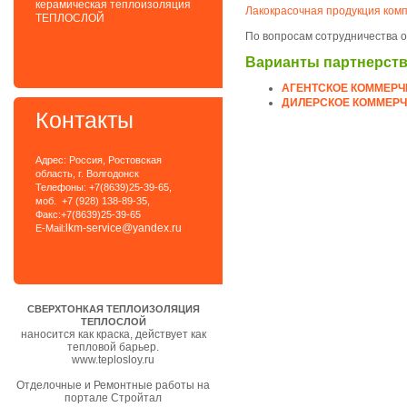
керамическая теплоизоляция
Лакокрасочная продукция ком
ТЕПЛОСЛОЙ
По вопросам сотрудничества
подробнее...
Варианты партнерст
АГЕНТСКОЕ КОММЕРЧ
ДИЛЕРСКОЕ КОММЕР
Контакты
Адрес: Россия, Ростовская
область, г. Волгодонск
Телефоны: +7(8639)25-39-65,
моб. +7 (928) 138-89-35,
Факс:+7(8639)25-39-65
lkm-service@yandex.ru
E-Mail:
СВЕРХТОНКАЯ ТЕПЛОИЗОЛЯЦИЯ
ТЕПЛОСЛОЙ
наносится как краска, действует как
тепловой барьер.
www.teplosloy.ru
Отделочные и Ремонтные работы на
портале Стройтал