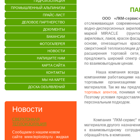
ГИДРОИЗОЛЯЦИЯ
ПРОМЫШЛЕННЫЙ АЛЬПИНИЗМ
ПА
ПРАЙС-ЛИСТ
ООО «ЛКМ-сервис
ДЕЛОВОЕ ПАРТНЕРСТВО
отслеживающая современные
водно-дисперсионных акрилов
ДОКУМЕНТЫ
маркой MIRACLE (грунтово
ВАКАНСИИ
акриловых, лаков, красок фаса
основе, огнезащитных крас
ФОТОГАЛЕРЕЯ
сверхтонкой теплоизоляции д
НОВОСТИ
расширения торговой сет
НАПИШИТЕ НАМ
предложить широкий спектр 
по взаимовыгодным ценам.
КАРТА САЙТА
Наша компания всегда гот
КОНТАКТЫ
компаниями работающими на р
МЫ НА КАРТЕ
торговыми организациями
ДОСКА ОБЪЯВЛЕНИЙ
материалов. Так же мы предл
торговых агентов
, понимая ч
Поэтому условия предоставл
персональным подходом.
Новости
СВЕРХТОНКАЯ
Компания "ЛКМ-сервис" приг
ТЕПЛОИЗОЛЯЦИЯ
материалов другого назначени
к взаимовыгодному сотрудн
Сообщаем о нашем новом
обращайтель в компанию.
сайте www.teplosloy.ru - жидкая