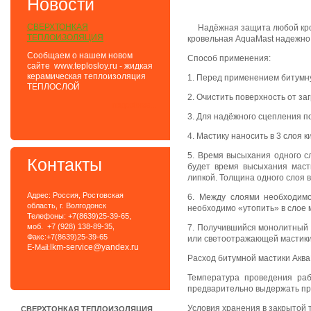
Новости
СВЕРХТОНКАЯ
Надёжная защита любой кров
ТЕПЛОИЗОЛЯЦИЯ
кровельная AquaMast надежно 
Сообщаем о нашем новом
Способ применения:
сайте www.teplosloy.ru - жидкая
керамическая теплоизоляция
1. Перед применением битумн
ТЕПЛОСЛОЙ
2. Очистить поверхность от за
подробнее...
3. Для надёжного сцепления 
4. Мастику наносить в 3 слоя
5. Время высыхания одного с
Контакты
будет время высыхания маст
липкой. Толщина одного слоя 
Адрес: Россия, Ростовская
6. Между слоями необходимо
область, г. Волгодонск
необходимо «утопить» в слое 
Телефоны: +7(8639)25-39-65,
моб. +7 (928) 138-89-35,
7. Получившийся монолитный 
Факс:+7(8639)25-39-65
или светоотражающей мастики.
lkm-service@yandex.ru
E-Mail:
Расход битумной мастики АкваМа
Температура проведения раб
предварительно выдержать при
Условия хранения в закрытой 
СВЕРХТОНКАЯ ТЕПЛОИЗОЛЯЦИЯ