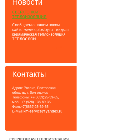
Новости
СВЕРХТОНКАЯ
ТЕПЛОИЗОЛЯЦИЯ
Сообщаем о нашем новом
сайте www.teplosloy.ru - жидкая
керамическая теплоизоляция
ТЕПЛОСЛОЙ
подробнее...
Контакты
Адрес: Россия, Ростовская
область, г. Волгодонск
Телефоны: +7(8639)25-39-65,
моб. +7 (928) 138-89-35,
Факс:+7(8639)25-39-65
lkm-service@yandex.ru
E-Mail:
СВЕРХТОНКАЯ ТЕПЛОИЗОЛЯЦИЯ